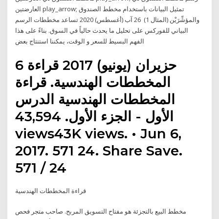
العارضتين play_arrow; تمثيل البيانات باستخدام مخطط الصندوق
والمؤشِّرَيْن (المثال 1) 26 آب (أغسطس) 2020 تساعد مخططات الرسم
البياني للفوركس على تحليل ما يحدث حالياً في السوق. بناءً على هذا
الفهم البسيط للسعر و الوقت، يمكننا استنتاج بعض
6 حزيران (يونيو) 2017 قراءة
المخططات الهندسية. قراءة
المخططات الهندسية الدرس
الأول - الجزء الأول. 43,594
views43K views. • Jun 6,
2017. 571 24. Share Save.
571 / 24
قراءة المخططات الهندسية
مخطط البيع بالتجزئة هو مفتاح التسويق المربح. صاحب متجر فحص