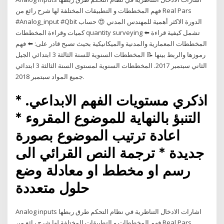
فهم المخططات و التطبيقات المختلفة لها شرح رائع من Real Pars
#Analog_input #Qbit الدورة الاكثر أهمية للمهندس المدني 😍 حساب
كميات وقراءة المخططات quantity surveying ⬅️ تشمل كيفية قراءة
المخططات المعمارية والمدنية والميكانيكية بحيث تصبح قادر على: ⬅️ فهم
رموزها والربط بينها 📝 المخططات السنوية للسنة الثالثة 3 ابتدائي الجيل
الثاني سبتمبر 2017. المخططات السنوية لمستوى السنة الثالثة 3 ابتدائي
جميع المواد سبتمبر 2018.
اذكري مستويات الفهم الابداعي. *
التنبؤ بالنهاية للموضوع المقروء *
اعادة ترتيب الموضوع بصورة
جديدة * ترجمة النص القرائي الى
رسم او مخطط او معادلة وضع
حلول متعددة
Analog inputs اشارات الادخال التناظرية في نظام التحكم طرق ربطها
فهم المخططات و التطبيقات المختلفة لها شرح رائع من Real Pars