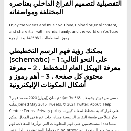
التفصيلية لتصميم الفراغ الداخلي بعناصره
المختلفة ومواصفاته
Enjoy the videos and music you love, upload original content,
and share it all with friends, family, and the world on YouTube.
رموز المخططات 1‏‏/6‏‏/1435 بعد الهجرة
يمكنك رؤية فهم الرسم التخطيطي
(schematic) على النحو التالي: 1 –
معرفة الهيكل العام للمخطط . 2 – معرفة
محتوى كل صفحة . 3 – أهم رموز و
أشكال المكونات الإليكترونية
7 نيسان (إبريل) 2020 محمد فهم · @mfho565. نفسي من تويتر وفوضاه
ملّت. Joined May 2016. Tweets. © 2021 Twitter; About · Help
Center · Terms · Privacy policy على غرار كتابة مخطط لمقالة كبيرة،
فكّر قليلاً في طبيعة النقاط الرئيسية مصادر ذات خبرة في المجال يمكن
مساعدة المستخدمين على فهم المعلومات التي توفّرها المقالات. فهم
مخطط الصندوق ذي العارضتين play_arrow; رسم مخطط الصندوق ذي