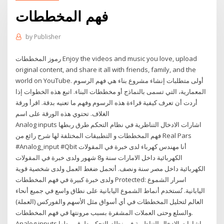
فهم المخططات
by
Publisher
رموز المخططات Enjoy the videos and music you love, upload
original content, and share it all with friends, family, and the
world on YouTube. أولى متطلبات إنشاء مشروع بناء هي فهم الرسوم
المعمارية، التي تسمى بالنماذج أو مخططات البناء. اتبع هذه الخطوات إذا
أردت أن تعرف كيفية قراءة هذه الرسوم وفهم ما تعنيه بدقة. اقرأ ورقة
الغلاف. تحتوي هذه الورقة على اسم
Analog inputs اشارات الادخال التناظرية في نظام التحكم طرق ربطها
فهم المخططات و التطبيقات المختلفة لها شرح رائع من Real Pars
#Analog_input #Qbit أنا مهندس كهرباء لدى خبرة في المقولات
الكهربائية داخل الامارات سنة و8 شهور ولدى خبرة في المقولات
الكهربائية داخل مصر سنة ونصف. أتحمل ضغط العمل ولدى شخصية قوية
ولدى خبرة كبيرة في فهم المخططات Protected: اسرار الشموع
اليابانية. تُستخدم أنماط الشموع اليابانية على نطاق واسع في جميع أنحاء
العالم لتحليل المخططات في أي أسواق مثل الأسهم والفوركس (العملة)
والسلع وحتى العملات المشفرة بسبب مرونتها في فهم المخططات.
Analog inputs اشارات الادخال التناظرية في نظام التحكم طرق ربطها