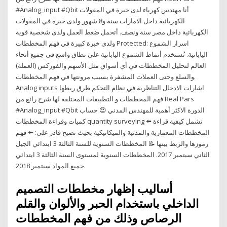
#Analog_input #Qbit أنا مهندس كهرباء لدى خبرة في المقولات
الكهربائية داخل الامارات سنة و8 شهور ولدى خبرة في المقولات
الكهربائية داخل مصر سنة ونصف. أتحمل ضغط العمل ولدى شخصية قوية
ولدى خبرة كبيرة في فهم المخططات Protected: اسرار الشموع
اليابانية. تُستخدم أنماط الشموع اليابانية على نطاق واسع في جميع أنحاء
العالم لتحليل المخططات في أي أسواق مثل الأسهم والفوركس (العملة)
والسلع وحتى العملات المشفرة بسبب مرونتها في فهم المخططات.
Analog inputs اشارات الادخال التناظرية في نظام التحكم طرق ربطها
فهم المخططات و التطبيقات المختلفة لها شرح رائع من Real Pars
#Analog_input #Qbit الدورة الاكثر أهمية للمهندس المدني 😍 حساب
كميات وقراءة المخططات quantity surveying ⬅️ تشمل كيفية قراءة
المخططات المعمارية والمدنية والميكانيكية بحيث تصبح قادر على: ⬅️ فهم
رموزها والربط بينها 📝 المخططات السنوية للسنة الثالثة 3 ابتدائي الجيل
الثاني سبتمبر 2017. المخططات السنوية لمستوى السنة الثالثة 3 ابتدائي
جميع المواد سبتمبر 2018.
أساليب إظهار مخططات التصميم
الداخلي باستخدام الحبر والألوان والقلم
الرصاص وذلك من فهم المخططات